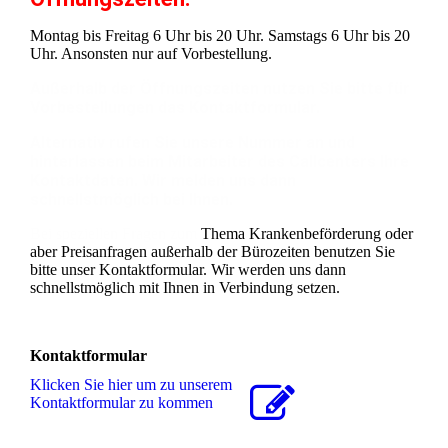
Montag bis Freitag 6 Uhr bis 20 Uhr. Samstags 6 Uhr bis 20
Uhr. Ansonsten nur auf Vorbestellung.
Außerhalb der Öffnungszeiten nutzen Sie bitte für
Vorbestellungen das Kontaktformular.
Alternativ rufen Sie unsere Nummer an und
hinterlassen beim Mitarbeiter des Callcenters Ihre
Kontaktdaten. Wir melden uns dann
schnellstmöglich bei Ihnen.
Bei speziellen Fragen zum
Thema Krankenbeförderung oder
aber Preisanfragen außerhalb der Bürozeiten benutzen Sie
bitte unser Kontaktformular. Wir werden uns dann
schnellstmöglich mit Ihnen in Verbindung setzen.
Kontaktformular
Klicken Sie hier um zu unserem
Kon­takt­for­mu­lar zu kommen